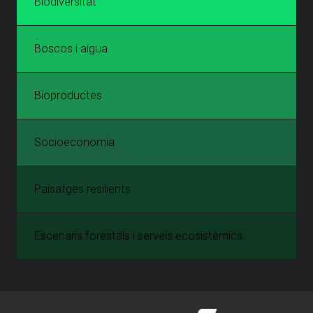
Biodiversitat
Boscos i aigua
Bioproductes
Socioeconomia
Paisatges resilients
Escenaris forestals i serveis ecosistèmics