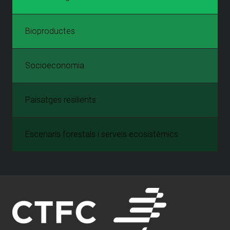
Bioproductes
Socioeconomia
Paisatges resilients
Escenaris forestals i serveis ecosistèmics