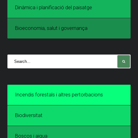
Dinàmica i planificació del paisatge
Bioeconomia, salut i governança
Incendis forestals i altres pertorbacions
Biodiversitat
Boscos i aigua