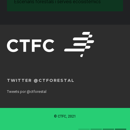
Escenaris forestals i serveis ecosistèmics
TWITTER @CTFORESTAL
Tweets por @ctforestal
© CTFC, 2021