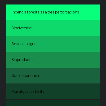
Incendis forestals i altres pertorbacions
Biodiversitat
Boscos i aigua
Bioproductes
Socioeconomia
Paisatges resilients