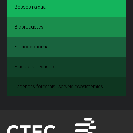
Boscos i aigua
Bioproductes
Socioeconomia
Paisatges resilients
Escenaris forestals i serveis ecosistèmics