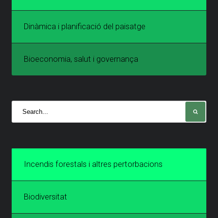
Dinàmica i planificació del paisatge
Bioeconomia, salut i governança
Incendis forestals i altres pertorbacions
Biodiversitat