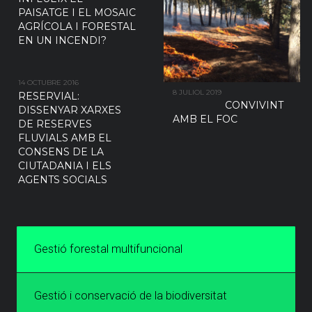
PAISATGE I EL MOSAIC
AGRÍCOLA I FORESTAL
EN UN INCENDI?
14 OCTUBRE 2016
8 JULIOL 2019
RESERVIAL:
CONVIVINT
DISSENYAR XARXES
AMB EL FOC
DE RESERVES
FLUVIALS AMB EL
CONSENS DE LA
CIUTADANIA I ELS
AGENTS SOCIALS
Gestió forestal multifuncional
Gestió i conservació de la biodiversitat