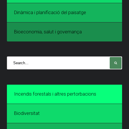
Dinàmica i planificació del paisatge
Bioeconomia, salut i governança
Incendis forestals i altres pertorbacions
Biodiversitat