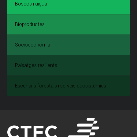
Boscos i aigua
Bioproductes
Socioeconomia
Paisatges resilients
Escenaris forestals i serveis ecosistèmics