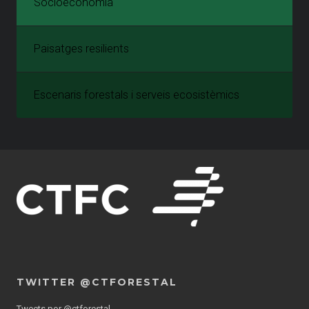
Socioeconomia
Paisatges resilients
Escenaris forestals i serveis ecosistèmics
TWITTER @CTFORESTAL
Tweets por @ctforestal