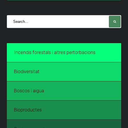
Incendis forestals i altres pertorbacions
Biodiversitat
Boscos i aigua
Bioproductes