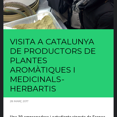
VISITA A CATALUNYA
DE PRODUCTORS DE
PLANTES
AROMÀTIQUES I
MEDICINALS-
HERBARTIS
28 MARÇ 2017