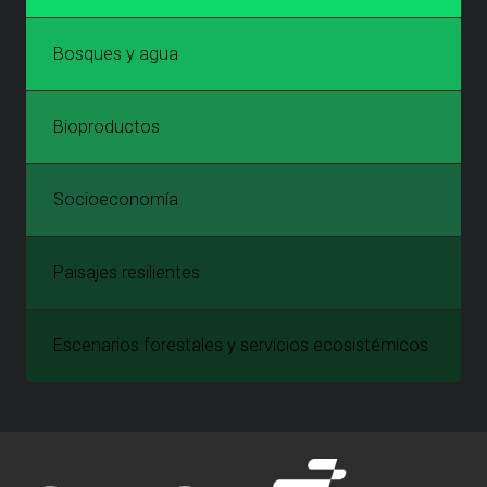
Bosques y agua
Bioproductos
Socioeconomía
Paisajes resilientes
Escenarios forestales y servicios ecosistémicos