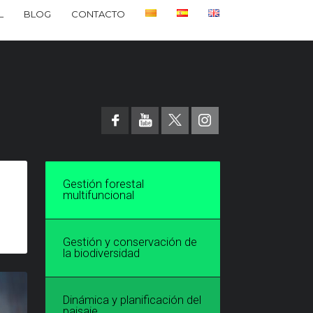
L
BLOG
CONTACTO
Gestión forestal
multifuncional
Gestión y conservación de
la biodiversidad
Dinámica y planificación del
paisaje