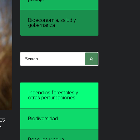
Bioeconomía, salud y
gobernanza
Incendios forestales y
otras perturbaciones
Biodiversidad
ES
A
Bosques y agua