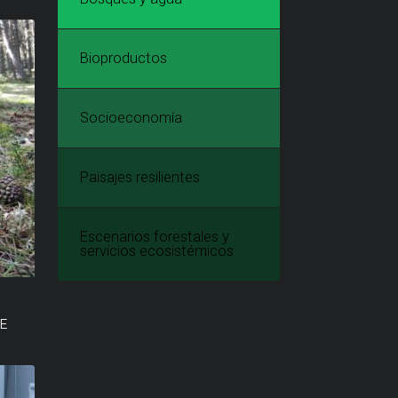
Bioproductos
Socioeconomía
Paisajes resilientes
Escenarios forestales y
servicios ecosistémicos
E