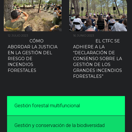
12 JULIO 2023
16 JUNIO 2023
CÓMO
EL CTFC SE
ABORDAR LA JUSTICIA
ADHIERE A LA
EN LA GESTIÓN DEL
“DECLARACIÓN DE
RIESGO DE
CONSENSO SOBRE LA
INCENDIOS
GESTIÓN DE LOS
FORESTALES
GRANDES INCENDIOS
FORESTALES”
Gestión forestal multifuncional
Gestión y conservación de la biodiversidad