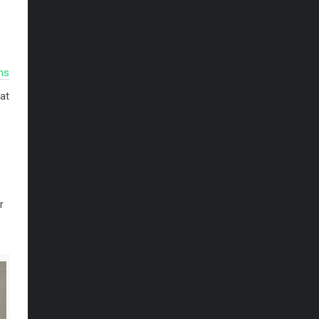
ns
at
r