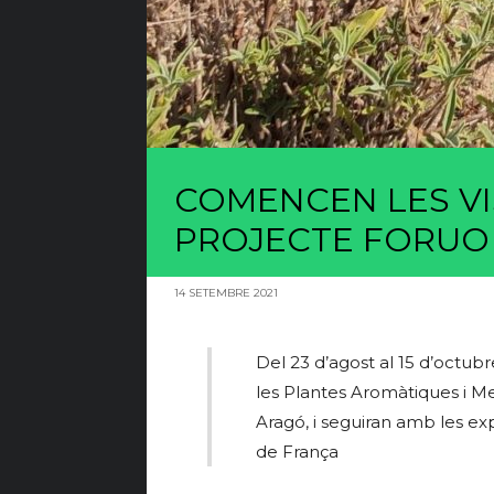
COMENCEN LES VI
PROJECTE FORUO
14 SETEMBRE 2021
Del 23 d’agost al 15 d’octubr
les Plantes Aromàtiques i Med
Aragó, i seguiran amb les ex
de França