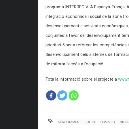
programa INTERREG V-A Espanya-França-And
integració econòmica i social de la zona fr
desenvolupament d’activitats econòmiques, s
conjuntes a favor del desenvolupament terri
prioritari 5 per a reforçar les competències i
desenvolupament dels sistemes de formació i
de millorar l’accés a l’ocupació.
Tota la informació sobre el projecte a
www.f
APROFITAMENT
CULTIU
FORMACIÓ
INTER