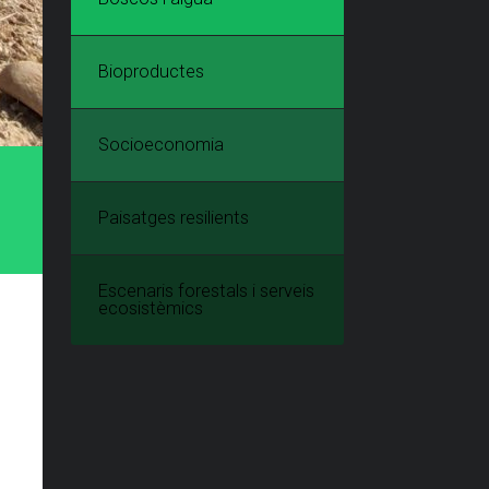
Bioproductes
Socioeconomia
Paisatges resilients
Escenaris forestals i serveis
ecosistèmics