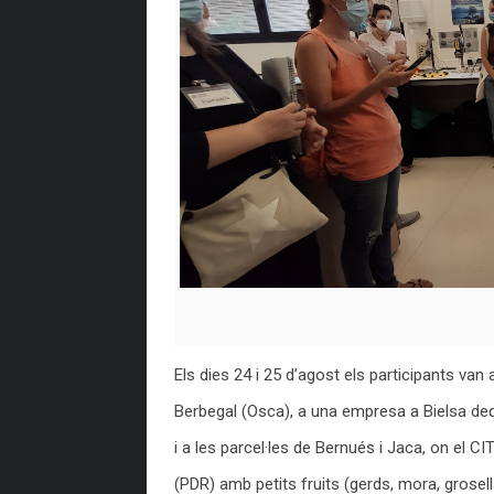
Els dies 24 i 25 d’agost els participants van 
Berbegal (Osca), a una empresa a Bielsa ded
i a les parcel·les de Bernués i Jaca, on el
(PDR) amb petits fruits (gerds, mora, grosell