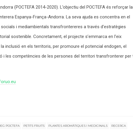
orra (POCTEFA 2014-2020). L’objectiu del POCTEFA és reforçar la
onterera Espanya-França-Andorra. La seva ajuda es concentra en el
ocials i mediambientals transfrontereres a través d’estratègies
torial sostenible. Concretament, el projecte s’emmarca en l’eix
 la inclusió en els territoris, per promoure el potencial endogen, el
 les competències de les persones del territori transfronterer per 
oruo.eu
REG POCTEFA
PETITS FRUITS
PLANTES AROMÀTIQUES I MEDICINALS
RECERCA