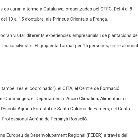
es es duran a terme a Catalunya, organitzades pel CTFC. Del 4 al 8
del 13 al 15 d’octubre, als Pirineus Orientals a França.
podran visitar diferents experiències empresarials i de plantacions de
ol·lecció silvestre. El grup està format per 15 persones, entre alumnat
 també n’és el coordinador), el CITA, el Centre de Formació
ge-Comminges, el Departament d’Acció Climàtica, Alimentació i
 l’Escola Agrària Forestal de Santa Coloma de Farners, i el Centre
 Professional Agrària de Perpinyà Rosselló.
 Fons Europeu de Desenvolupament Regional (FEDER) a través del