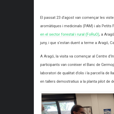
El passat 23 d’agost van començar les vistes
aromàtiques i medicinals (PAM) i als Petits F
en el sector forestal i rural (FoRuO)
, a Arag
juny, i que s’estan duent a terme a Aragó, Ca
A Aragó, la visita va començar al Centre d’I
participants van conèixer el Banc de Germopl
laboratori de qualitat d’olis i la parcel·la d
en tallers demostratius a la planta pilot de de