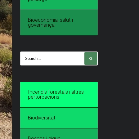
Bioeconomia, salut i
governança
Incendis forestals i altres
pertorbacions
Biodiversitat
Boscos i aigua