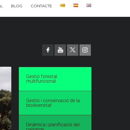
L
BLOG
CONTACTE
Gestió forestal
multifuncional
Gestió i conservació de la
biodiversitat
Dinàmica i planificació del
paisatge