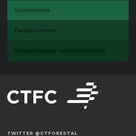
Socioeconomia
Paisatges resilients
Escenaris forestals i serveis ecosistèmics
TWITTER @CTFORESTAL