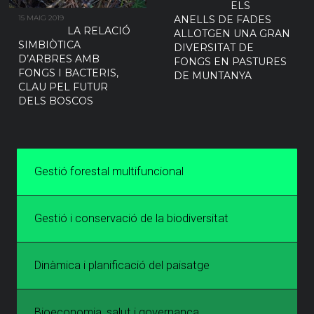
ELS
15 MAIG 2019
ANELLS DE FADES
LA RELACIÓ
ALLOTGEN UNA GRAN
SIMBIÒTICA
DIVERSITAT DE
D’ARBRES AMB
FONGS EN PASTURES
FONGS I BACTERIS,
DE MUNTANYA
CLAU PEL FUTUR
DELS BOSCOS
Gestió forestal multifuncional
Gestió i conservació de la biodiversitat
Dinàmica i planificació del paisatge
Bioeconomia, salut i governança