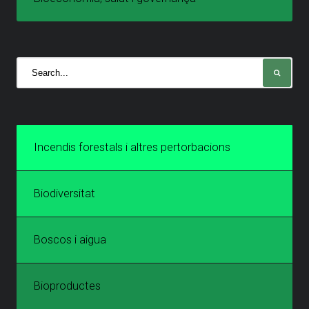
Incendis forestals i altres pertorbacions
Biodiversitat
Boscos i aigua
Bioproductes