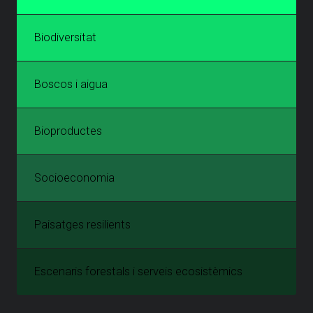
Biodiversitat
Boscos i aigua
Bioproductes
Socioeconomia
Paisatges resilients
Escenaris forestals i serveis ecosistèmics