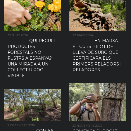
30 JUNY 2026
29 MAIG 2024
QUI RECULL
EN MARXA
PRODUCTES
EL CURS PILOT DE
FORESTALS NO
LLEVA DE SURO QUE
FUSTRS A ESPANYA?
CERTIFICARÀ ELS
UNA MIRADA A UN
PRIMERS PELADORS I
COL·LECTIU POC
PELADORES
VISIBLE
7 DESEMBRE 2018
23 NOVEMBRE 2022
COM ES