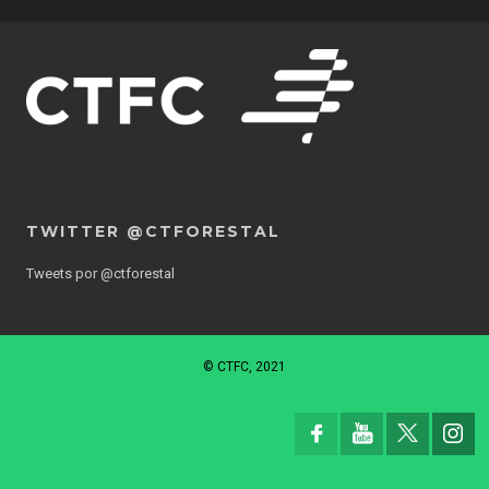
TWITTER @CTFORESTAL
Tweets por @ctforestal
© CTFC, 2021