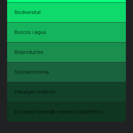
Biodiversitat
Boscos i aigua
Bioproductes
Socioeconomia
Paisatges resilients
Escenaris forestals i serveis ecosistèmics