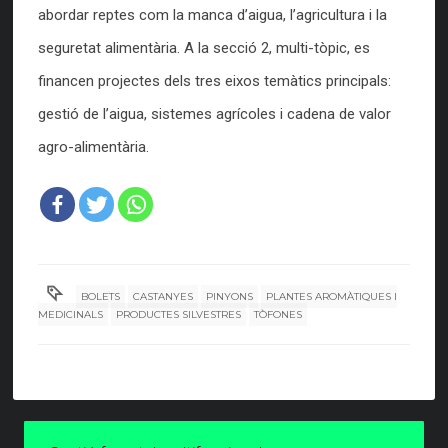
abordar reptes com la manca d’aigua, l’agricultura i la
seguretat alimentària. A la secció 2, multi-tòpic, es
financen projectes dels tres eixos temàtics principals:
gestió de l’aigua, sistemes agrícoles i cadena de valor
agro-alimentària.
BOLETS
CASTANYES
PINYONS
PLANTES AROMÀTIQUES I
MEDICINALS
PRODUCTES SILVESTRES
TÒFONES