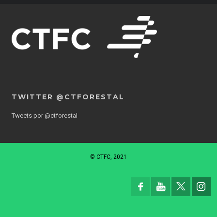
TWITTER @CTFORESTAL
Tweets por @ctforestal
© CTFC, 2021