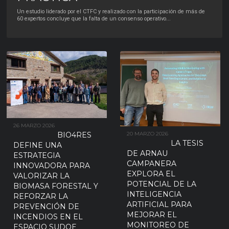
La investigación demuestra que las dos subespecies de tórtola europea
Un estudio liderado por el CTFC y realizado con la participación de más de
reconocidas en el Mediterráneo occidental no presentan diferencias
...
60 expertos concluye que la falta de un consenso operativo
...
26 MARZO 2026
BIO4RES
20 MARZO 2026
LA TESIS
DEFINE UNA
DE ARNAU
ESTRATEGIA
CAMPANERA
INNOVADORA PARA
EXPLORA EL
VALORIZAR LA
POTENCIAL DE LA
BIOMASA FORESTAL Y
INTELIGENCIA
REFORZAR LA
ARTIFICIAL PARA
PREVENCIÓN DE
MEJORAR EL
INCENDIOS EN EL
MONITOREO DE
ESPACIO SUDOE