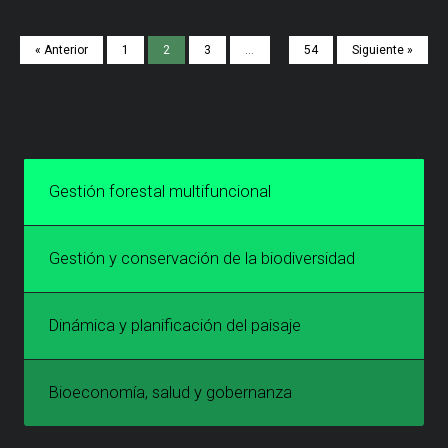
« Anterior
1
2
3
…
54
Siguiente »
Gestión forestal multifuncional
Gestión y conservación de la biodiversidad
Dinámica y planificación del paisaje
Bioeconomía, salud y gobernanza