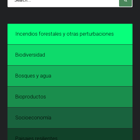
Incendios forestales y otras perturbaciones
Biodiversidad
Bosques y agua
Bioproductos
Socioeconomía
Paisajes resilientes